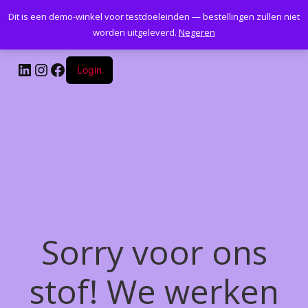
Dit is een demo-winkel voor testdoeleinden — bestellingen zullen niet
Kantoormeubelenplus.com
worden uitgeleverd.
Negeren
LinkedIn
Instagram
Facebook
Login
Sorry voor ons
stof! We werken