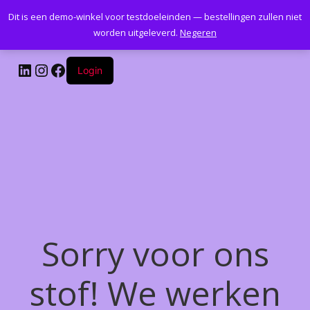
Dit is een demo-winkel voor testdoeleinden — bestellingen zullen niet
Kantoormeubelenplus.com
worden uitgeleverd.
Negeren
LinkedIn
Instagram
Facebook
Login
Sorry voor ons
stof! We werken