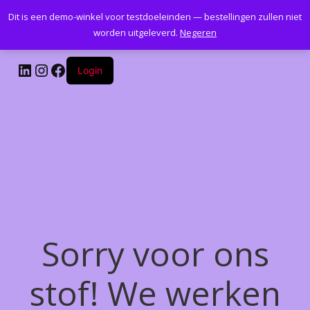
Dit is een demo-winkel voor testdoeleinden — bestellingen zullen niet
Kantoormeubelenplus.com
worden uitgeleverd.
Negeren
LinkedIn
Instagram
Facebook
Login
Sorry voor ons
stof! We werken