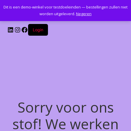
Dit is een demo-winkel voor testdoeleinden — bestellingen zullen niet
Kantoormeubelenplus.com
worden uitgeleverd.
Negeren
LinkedIn
Instagram
Facebook
Login
Sorry voor ons
stof! We werken