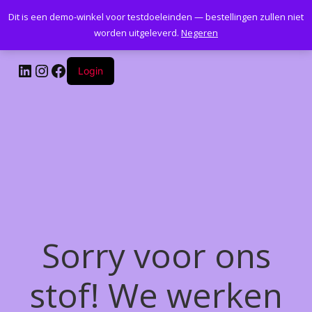
Dit is een demo-winkel voor testdoeleinden — bestellingen zullen niet
Kantoormeubelenplus.com
worden uitgeleverd.
Negeren
LinkedIn
Instagram
Facebook
Login
Sorry voor ons
stof! We werken