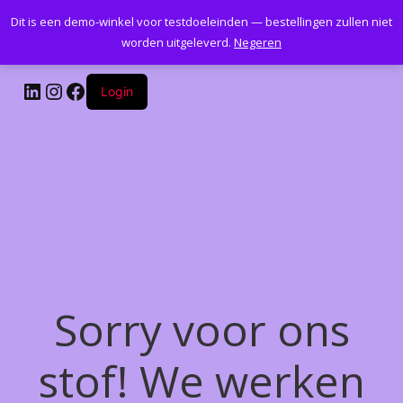
Dit is een demo-winkel voor testdoeleinden — bestellingen zullen niet
Kantoormeubelenplus.com
worden uitgeleverd.
Negeren
LinkedIn
Instagram
Facebook
Login
Sorry voor ons
stof! We werken