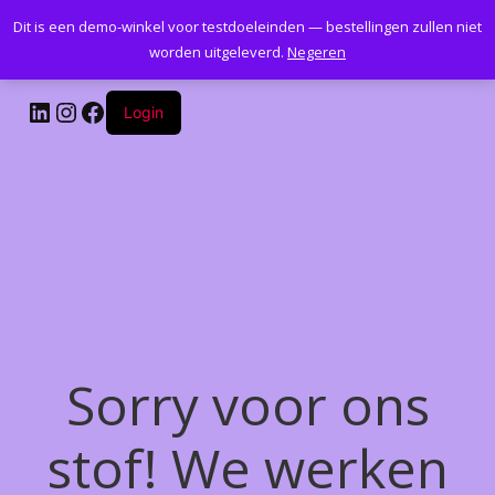
Dit is een demo-winkel voor testdoeleinden — bestellingen zullen niet
Kantoormeubelenplus.com
worden uitgeleverd.
Negeren
LinkedIn
Instagram
Facebook
Login
Sorry voor ons
stof! We werken