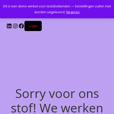
Dit is een demo-winkel voor testdoeleinden — bestellingen zullen niet
Kantoormeubelenplus.com
worden uitgeleverd.
Negeren
LinkedIn
Instagram
Facebook
Login
Sorry voor ons
stof! We werken