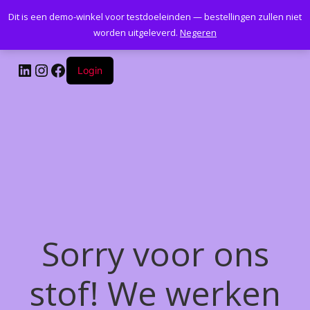
Dit is een demo-winkel voor testdoeleinden — bestellingen zullen niet
Kantoormeubelenplus.com
worden uitgeleverd.
Negeren
LinkedIn
Instagram
Facebook
Login
Sorry voor ons
stof! We werken