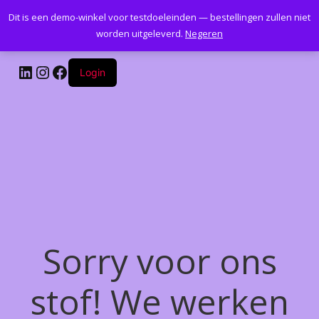
Dit is een demo-winkel voor testdoeleinden — bestellingen zullen niet
Kantoormeubelenplus.com
worden uitgeleverd.
Negeren
LinkedIn
Instagram
Facebook
Login
Sorry voor ons
stof! We werken