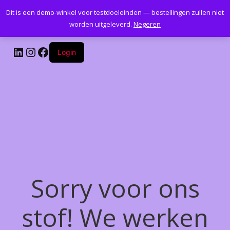
Dit is een demo-winkel voor testdoeleinden — bestellingen zullen niet
Kantoormeubelenplus.com
worden uitgeleverd.
Negeren
LinkedIn
Instagram
Facebook
Login
Sorry voor ons
stof! We werken