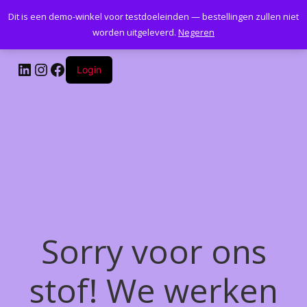
Dit is een demo-winkel voor testdoeleinden — bestellingen zullen niet
Kantoormeubelenplus.com
worden uitgeleverd.
Negeren
LinkedIn
Instagram
Facebook
Login
Sorry voor ons
stof! We werken