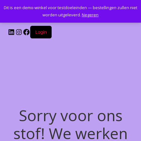
Dit is een demo-winkel voor testdoeleinden — bestellingen zullen niet
Kantoormeubelenplus.com
worden uitgeleverd.
Negeren
LinkedIn
Instagram
Facebook
Login
Sorry voor ons
stof! We werken