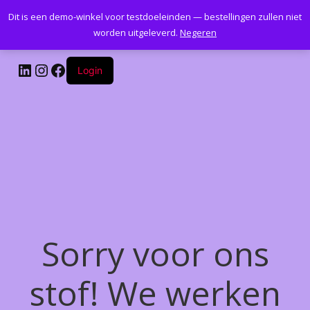
Dit is een demo-winkel voor testdoeleinden — bestellingen zullen niet
Kantoormeubelenplus.com
worden uitgeleverd.
Negeren
LinkedIn
Instagram
Facebook
Login
Sorry voor ons
stof! We werken