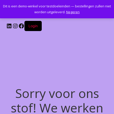
Dit is een demo-winkel voor testdoeleinden — bestellingen zullen niet
Kantoormeubelenplus.com
worden uitgeleverd.
Negeren
LinkedIn
Instagram
Facebook
Login
Sorry voor ons
stof! We werken