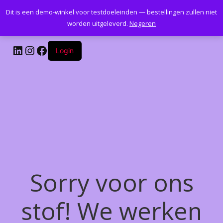
Dit is een demo-winkel voor testdoeleinden — bestellingen zullen niet
Kantoormeubelenplus.com
worden uitgeleverd.
Negeren
LinkedIn
Instagram
Facebook
Login
Sorry voor ons
stof! We werken