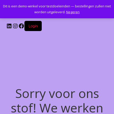
Dit is een demo-winkel voor testdoeleinden — bestellingen zullen niet
Kantoormeubelenplus.com
worden uitgeleverd.
Negeren
LinkedIn
Instagram
Facebook
Login
Sorry voor ons
stof! We werken