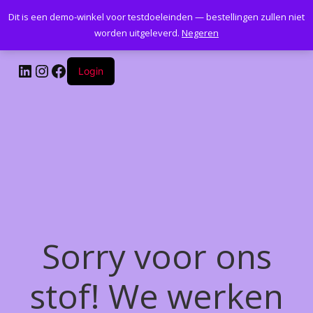
Dit is een demo-winkel voor testdoeleinden — bestellingen zullen niet
Kantoormeubelenplus.com
worden uitgeleverd.
Negeren
LinkedIn
Instagram
Facebook
Login
Sorry voor ons
stof! We werken