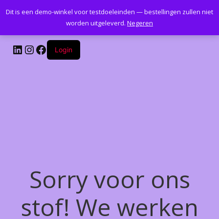
Dit is een demo-winkel voor testdoeleinden — bestellingen zullen niet
Kantoormeubelenplus.com
worden uitgeleverd.
Negeren
LinkedIn
Instagram
Facebook
Login
Sorry voor ons
stof! We werken