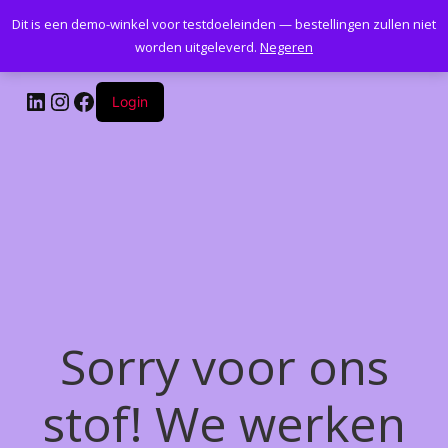
Dit is een demo-winkel voor testdoeleinden — bestellingen zullen niet
Kantoormeubelenplus.com
worden uitgeleverd.
Negeren
LinkedIn
Instagram
Facebook
Login
Sorry voor ons
stof! We werken