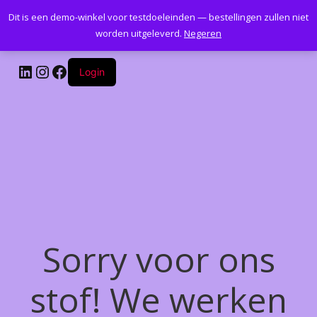
Dit is een demo-winkel voor testdoeleinden — bestellingen zullen niet
Kantoormeubelenplus.com
worden uitgeleverd.
Negeren
LinkedIn
Instagram
Facebook
Login
Sorry voor ons
stof! We werken