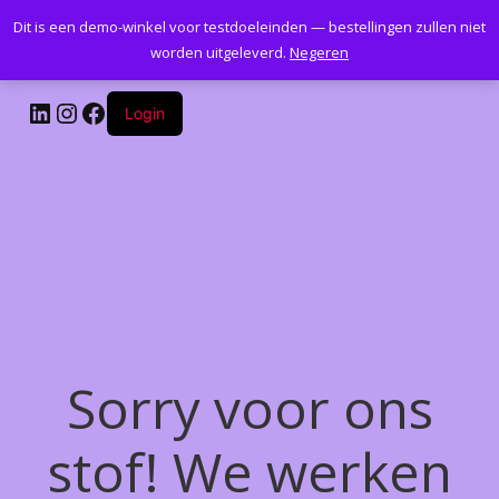
Dit is een demo-winkel voor testdoeleinden — bestellingen zullen niet
Kantoormeubelenplus.com
worden uitgeleverd.
Negeren
LinkedIn
Instagram
Facebook
Login
Sorry voor ons
stof! We werken