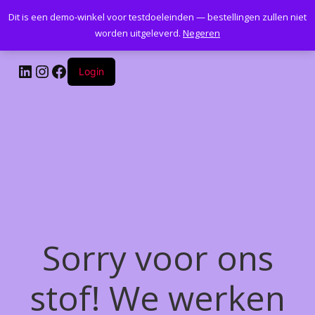
Dit is een demo-winkel voor testdoeleinden — bestellingen zullen niet
Kantoormeubelenplus.com
worden uitgeleverd.
Negeren
LinkedIn
Instagram
Facebook
Login
Sorry voor ons
stof! We werken