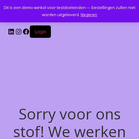
Dit is een demo-winkel voor testdoeleinden — bestellingen zullen niet
Kantoormeubelenplus.com
worden uitgeleverd.
Negeren
LinkedIn
Instagram
Facebook
Login
Sorry voor ons
stof! We werken