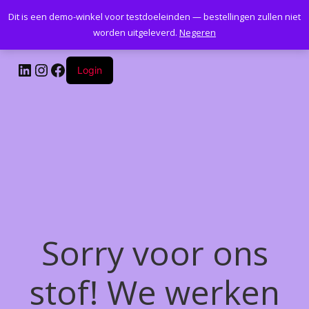
Dit is een demo-winkel voor testdoeleinden — bestellingen zullen niet
Kantoormeubelenplus.com
worden uitgeleverd.
Negeren
LinkedIn
Instagram
Facebook
Login
Sorry voor ons
stof! We werken