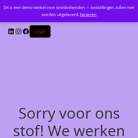
Dit is een demo-winkel voor testdoeleinden — bestellingen zullen niet
Kantoormeubelenplus.com
worden uitgeleverd.
Negeren
LinkedIn
Instagram
Facebook
Login
Sorry voor ons
stof! We werken