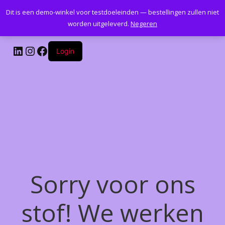
Dit is een demo-winkel voor testdoeleinden — bestellingen zullen niet
Kantoormeubelenplus.com
worden uitgeleverd.
Negeren
LinkedIn
Instagram
Facebook
Login
Sorry voor ons
stof! We werken