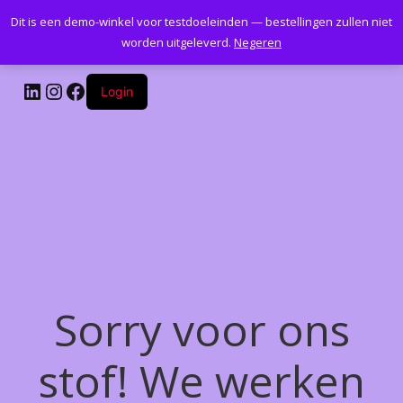
Dit is een demo-winkel voor testdoeleinden — bestellingen zullen niet
Kantoormeubelenplus.com
worden uitgeleverd.
Negeren
LinkedIn
Instagram
Facebook
Login
Sorry voor ons
stof! We werken