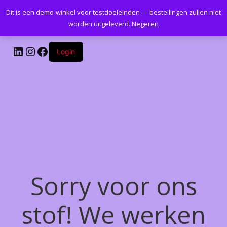
Dit is een demo-winkel voor testdoeleinden — bestellingen zullen niet
Kantoormeubelenplus.com
worden uitgeleverd.
Negeren
LinkedIn
Instagram
Facebook
Login
Sorry voor ons
stof! We werken