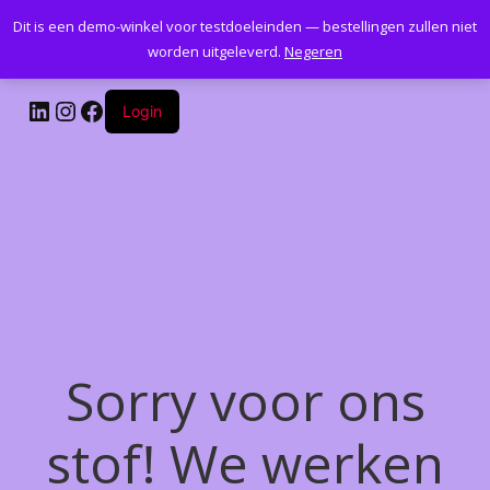
Dit is een demo-winkel voor testdoeleinden — bestellingen zullen niet
Kantoormeubelenplus.com
worden uitgeleverd.
Negeren
LinkedIn
Instagram
Facebook
Login
Sorry voor ons
stof! We werken