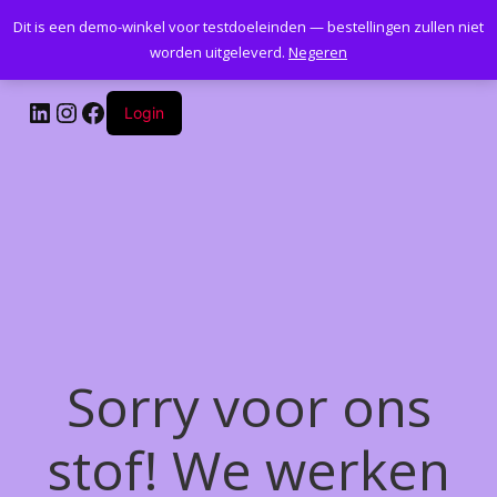
Dit is een demo-winkel voor testdoeleinden — bestellingen zullen niet
Kantoormeubelenplus.com
worden uitgeleverd.
Negeren
LinkedIn
Instagram
Facebook
Login
Sorry voor ons
stof! We werken