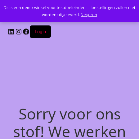
Dit is een demo-winkel voor testdoeleinden — bestellingen zullen niet
Kantoormeubelenplus.com
worden uitgeleverd.
Negeren
LinkedIn
Instagram
Facebook
Login
Sorry voor ons
stof! We werken