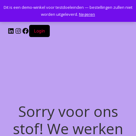
Dit is een demo-winkel voor testdoeleinden — bestellingen zullen niet
Kantoormeubelenplus.com
worden uitgeleverd.
Negeren
LinkedIn
Instagram
Facebook
Login
Sorry voor ons
stof! We werken