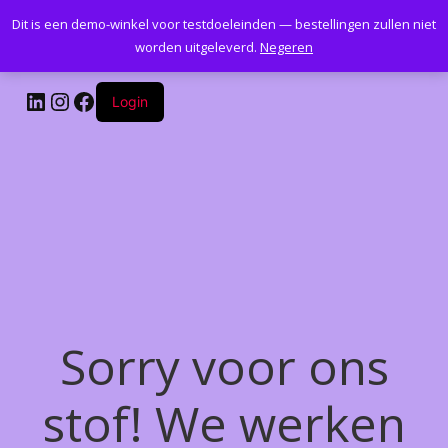
Dit is een demo-winkel voor testdoeleinden — bestellingen zullen niet
Kantoormeubelenplus.com
worden uitgeleverd.
Negeren
LinkedIn
Instagram
Facebook
Login
Sorry voor ons
stof! We werken