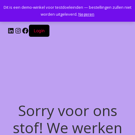
Dit is een demo-winkel voor testdoeleinden — bestellingen zullen niet
Kantoormeubelenplus.com
worden uitgeleverd.
Negeren
LinkedIn
Instagram
Facebook
Login
Sorry voor ons
stof! We werken