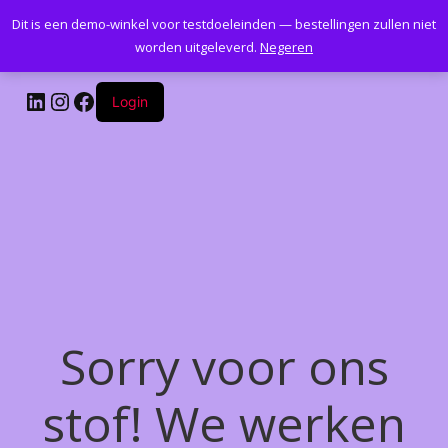
Dit is een demo-winkel voor testdoeleinden — bestellingen zullen niet
Kantoormeubelenplus.com
worden uitgeleverd.
Negeren
LinkedIn
Instagram
Facebook
Login
Sorry voor ons
stof! We werken