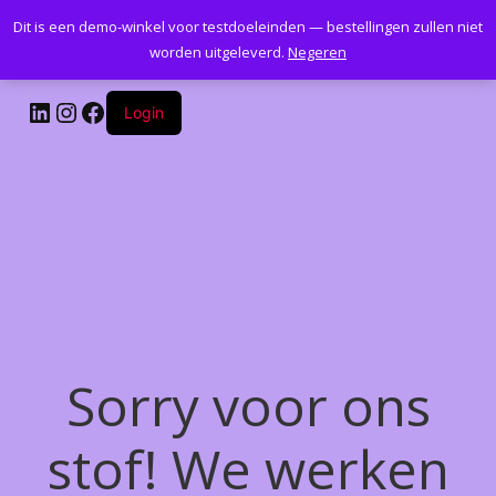
Dit is een demo-winkel voor testdoeleinden — bestellingen zullen niet
Kantoormeubelenplus.com
worden uitgeleverd.
Negeren
LinkedIn
Instagram
Facebook
Login
Sorry voor ons
stof! We werken