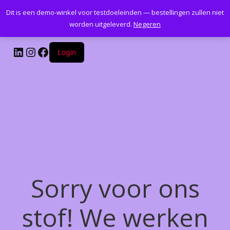
Dit is een demo-winkel voor testdoeleinden — bestellingen zullen niet
Kantoormeubelenplus.com
worden uitgeleverd.
Negeren
LinkedIn
Instagram
Facebook
Login
Sorry voor ons
stof! We werken