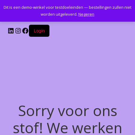
Dit is een demo-winkel voor testdoeleinden — bestellingen zullen niet
Kantoormeubelenplus.com
worden uitgeleverd.
Negeren
LinkedIn
Instagram
Facebook
Login
Sorry voor ons
stof! We werken