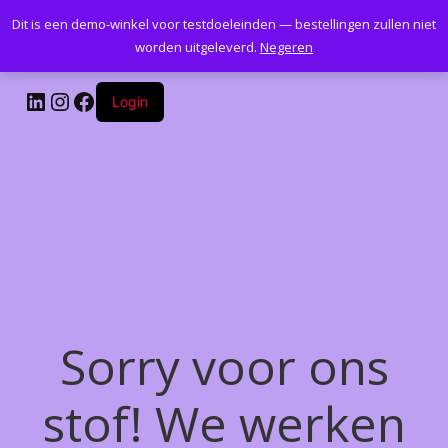
Dit is een demo-winkel voor testdoeleinden — bestellingen zullen niet
Kantoormeubelenplus.com
worden uitgeleverd.
Negeren
LinkedIn
Instagram
Facebook
Login
Sorry voor ons
stof! We werken