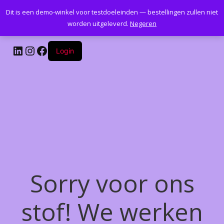
Dit is een demo-winkel voor testdoeleinden — bestellingen zullen niet
Kantoormeubelenplus.com
worden uitgeleverd.
Negeren
LinkedIn
Instagram
Facebook
Login
Sorry voor ons
stof! We werken