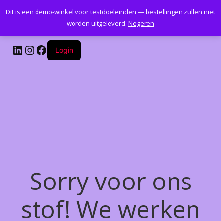
Dit is een demo-winkel voor testdoeleinden — bestellingen zullen niet
Kantoormeubelenplus.com
worden uitgeleverd.
Negeren
LinkedIn
Instagram
Facebook
Login
Sorry voor ons
stof! We werken