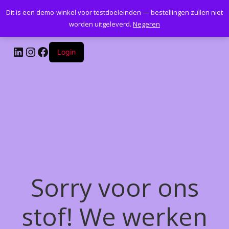
Dit is een demo-winkel voor testdoeleinden — bestellingen zullen niet
Kantoormeubelenplus.com
worden uitgeleverd.
Negeren
LinkedIn
Instagram
Facebook
Login
Sorry voor ons
stof! We werken