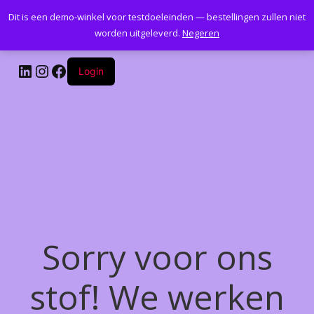
Dit is een demo-winkel voor testdoeleinden — bestellingen zullen niet
Kantoormeubelenplus.com
worden uitgeleverd.
Negeren
LinkedIn
Instagram
Facebook
Login
Sorry voor ons
stof! We werken