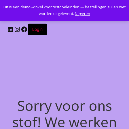
Dit is een demo-winkel voor testdoeleinden — bestellingen zullen niet
Kantoormeubelenplus.com
worden uitgeleverd.
Negeren
LinkedIn
Instagram
Facebook
Login
Sorry voor ons
stof! We werken