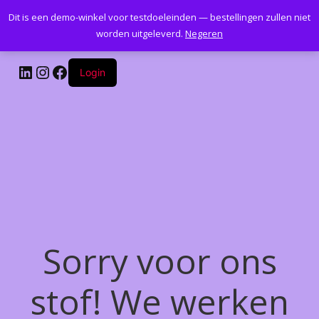
Dit is een demo-winkel voor testdoeleinden — bestellingen zullen niet
Kantoormeubelenplus.com
worden uitgeleverd.
Negeren
LinkedIn
Instagram
Facebook
Login
Sorry voor ons
stof! We werken