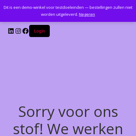
Dit is een demo-winkel voor testdoeleinden — bestellingen zullen niet
Kantoormeubelenplus.com
worden uitgeleverd.
Negeren
LinkedIn
Instagram
Facebook
Login
Sorry voor ons
stof! We werken