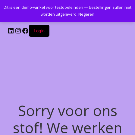
Dit is een demo-winkel voor testdoeleinden — bestellingen zullen niet
Kantoormeubelenplus.com
worden uitgeleverd.
Negeren
LinkedIn
Instagram
Facebook
Login
Sorry voor ons
stof! We werken