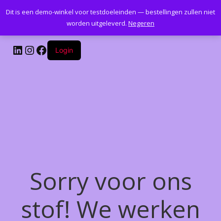
Dit is een demo-winkel voor testdoeleinden — bestellingen zullen niet
Kantoormeubelenplus.com
worden uitgeleverd.
Negeren
LinkedIn
Instagram
Facebook
Login
Sorry voor ons
stof! We werken