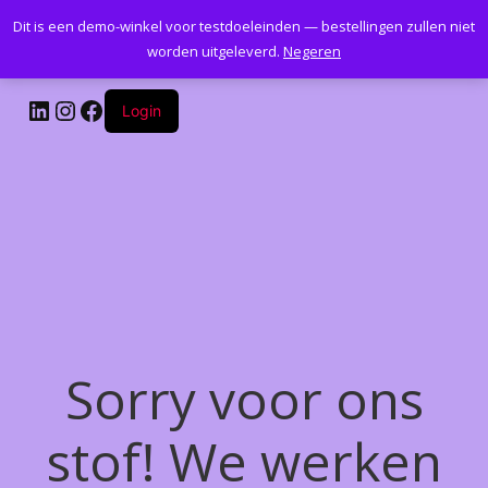
Dit is een demo-winkel voor testdoeleinden — bestellingen zullen niet
Kantoormeubelenplus.com
worden uitgeleverd.
Negeren
LinkedIn
Instagram
Facebook
Login
Sorry voor ons
stof! We werken